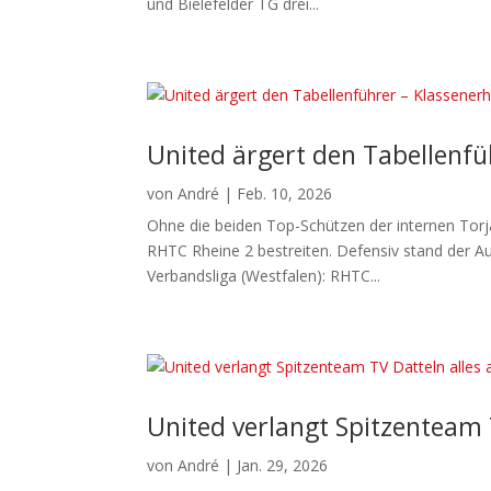
und Bielefelder TG drei...
United ärgert den Tabellenfüh
von
André
|
Feb. 10, 2026
Ohne die beiden Top-Schützen der internen Torj
RHTC Rheine 2 bestreiten. Defensiv stand der Au
Verbandsliga (Westfalen): RHTC...
United verlangt Spitzenteam 
von
André
|
Jan. 29, 2026