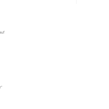
auf
e“