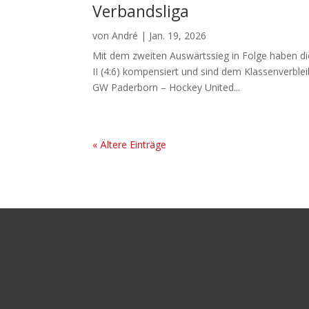
Verbandsliga
von
André
|
Jan. 19, 2026
Mit dem zweiten Auswärtssieg in Folge haben di
II (4:6) kompensiert und sind dem Klassenverble
GW Paderborn – Hockey United...
« Ältere Einträge