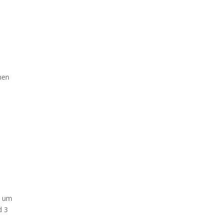
nen
e um
d 3