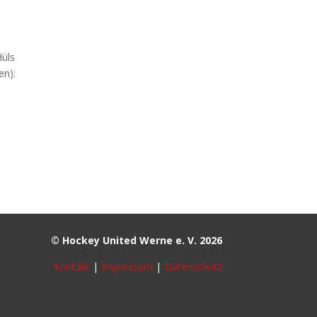
Hüls
en):
© Hockey United Werne e. V. 2026
Kontakt
|
Impressum
|
Datenschutz