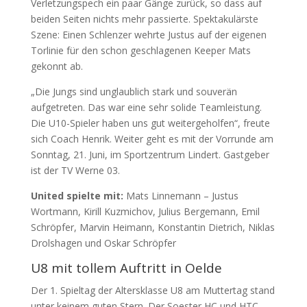
Verletzungspech ein paar Gänge zurück, so dass auf
beiden Seiten nichts mehr passierte. Spektakulärste
Szene: Einen Schlenzer wehrte Justus auf der eigenen
Torlinie für den schon geschlagenen Keeper Mats
gekonnt ab.
„Die Jungs sind unglaublich stark und souverän
aufgetreten. Das war eine sehr solide Teamleistung.
Die U10-Spieler haben uns gut weitergeholfen“, freute
sich Coach Henrik. Weiter geht es mit der Vorrunde am
Sonntag, 21. Juni, im Sportzentrum Lindert. Gastgeber
ist der TV Werne 03.
United spielte mit:
Mats Linnemann – Justus
Wortmann, Kirill Kuzmichov, Julius Bergemann, Emil
Schröpfer, Marvin Heimann, Konstantin Dietrich, Niklas
Drolshagen und Oskar Schröpfer
U8 mit tollem Auftritt in Oelde
Der 1. Spieltag der Altersklasse U8 am Muttertag stand
unter keinem guten Stern. Der Soester HC und HTC