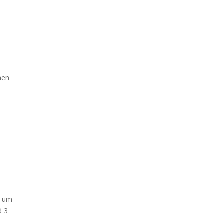
nen
e um
d 3