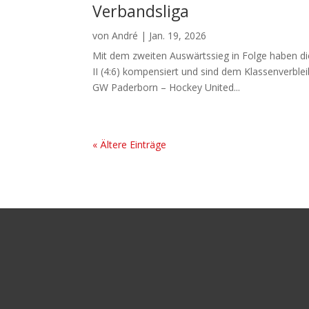
Verbandsliga
von
André
|
Jan. 19, 2026
Mit dem zweiten Auswärtssieg in Folge haben di
II (4:6) kompensiert und sind dem Klassenverble
GW Paderborn – Hockey United...
« Ältere Einträge