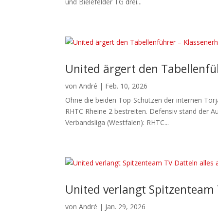
und Bielefelder TG drei...
United ärgert den Tabellenfüh
von
André
|
Feb. 10, 2026
Ohne die beiden Top-Schützen der internen Torj
RHTC Rheine 2 bestreiten. Defensiv stand der Au
Verbandsliga (Westfalen): RHTC...
United verlangt Spitzenteam 
von
André
|
Jan. 29, 2026