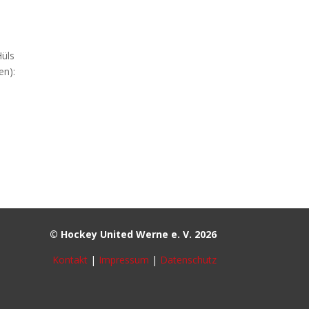
Hüls
en):
© Hockey United Werne e. V. 2026
Kontakt
|
Impressum
|
Datenschutz