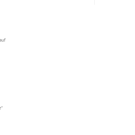
auf
e“